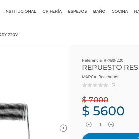
INSTITUCIONAL
GRIFERÍA
ESPEJOS
BAÑO
COCINA
N
ORY 220V
Referencia
:
R-7B9-220
REPUESTO RESI
Boccherini
(
0
)
$
7000
$
5600