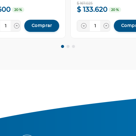
$
167
.
025
600
$
133
.
620
20 %
20 %
Comprar
Compr