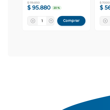
$
119
.
850
$
7000
$
95
.
880
$
5
20 %
Comprar