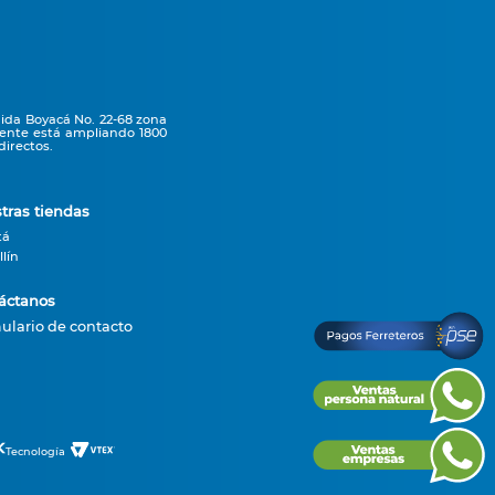
nida Boyacá No. 22-68 zona
mente está ampliando 1800
irectos.
tras tiendas
tá
lín
áctanos
ulario de contacto
Tecnología