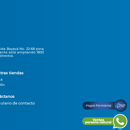
nida Boyacá No. 22-68 zona
mente está ampliando 1800
irectos.
tras tiendas
tá
lín
áctanos
ulario de contacto