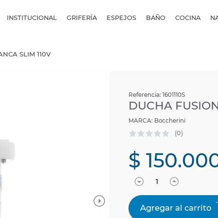
INSTITUCIONAL
GRIFERÍA
ESPEJOS
BAÑO
COCINA
N
ANCA SLIM 110V
Referencia
:
1601110S
DUCHA FUSION 
Boccherini
(
0
)
$
150
.
00