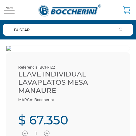
BUSCAR ...
TÉRMINOS MÁS BUSCADOS
1
.
duchas
2
.
mezclador
3
.
repuestos
Referencia
:
BCH-122
4
.
ducha
LLAVE INDIVIDUAL
LAVAPLATOS MESA
5
.
lavamanos
MANAURE
6
.
dispensador
Boccherini
7
.
diafragma
8
.
baño
$
67
.
350
9
.
ventosa
10
.
valvulas