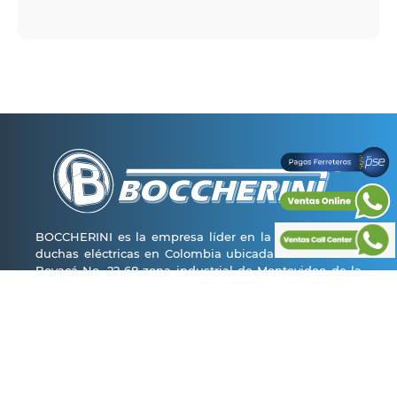
BOCCHERINI es la empresa líder en la fabricación de
duchas eléctricas en Colombia ubicada en la avenida
Boyacá No. 22-68 zona industrial de Montevideo de la
ciudad de Bogotá con una planta física de más de
4000 m2 y actualmente está ampliando 1800 m2
donde pretende incrementar su capacidad instalada,
generando más de 500 empleos directos e indirectos.
La tienda
+