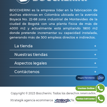
BOCCHERINI es la empresa líder en la fabricación de
duchas eléctricas en Colombia ubicada en la avenida
Boyacá No. 22-68 zona industrial de Montevideo de la
ciudad de Bogotá con una planta física de más de
4000 m2 y actualmente está ampliando 1800 m2
donde pretende incrementar su capacidad instalada,
generando más de 500 empleos directos e indirectos.
La tienda
+
Nuestras tiendas
+
Aspectos legales
+
Tu perfil
¿Quénes somos?
Contáctenos
+
Bogotá
Preguntas frecuentes
Medellín
Políticas de garantía
¿Cómo comprar?
Formulario de contacto
Cali
Política Integral de Gestión
Pagos Ferreteros PSE
Copyright © 2023 Boccherini. Todos los derechos reservados.
Preguntas frecuentes
Política de privacidad
Xtrategik agencia ecommerce
Tecnología