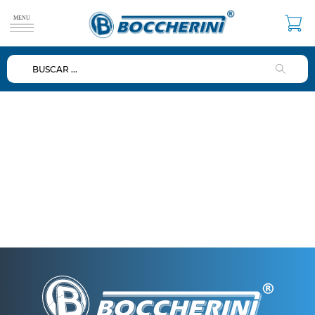
BUSCAR ...
TÉRMINOS MÁS BUSCADOS
1
.
duchas
2
.
mezclador
3
.
repuestos
4
.
ducha
5
.
lavamanos
6
.
dispensador
7
.
diafragma
8
.
baño
9
.
ventosa
10
.
valvulas