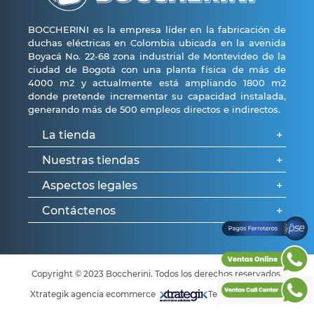
BOCCHERINI es la empresa líder en la fabricación de
duchas eléctricas en Colombia ubicada en la avenida
Boyacá No. 22-68 zona industrial de Montevideo de la
ciudad de Bogotá con una planta física de más de
4000 m2 y actualmente está ampliando 1800 m2
donde pretende incrementar su capacidad instalada,
generando más de 500 empleos directos e indirectos.
La tienda
+
Nuestras tiendas
+
Aspectos legales
+
Tu perfil
¿Quénes somos?
Contáctenos
+
Bogotá
Preguntas frecuentes
Medellín
Políticas de garantía
¿Cómo comprar?
Formulario de contacto
Cali
Política Integral de Gestión
Pagos Ferreteros PSE
Copyright © 2023 Boccherini. Todos los derechos reservados.
Preguntas frecuentes
Política de privacidad
Xtrategik agencia ecommerce
Tecnología