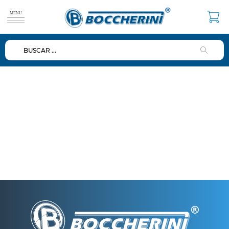
BUSCAR ...
TÉRMINOS MÁS BUSCADOS
1
.
duchas
2
.
mezclador
3
.
repuestos
4
.
ducha
5
.
lavamanos
6
.
dispensador
7
.
diafragma
8
.
baño
9
.
ventosa
10
.
valvulas