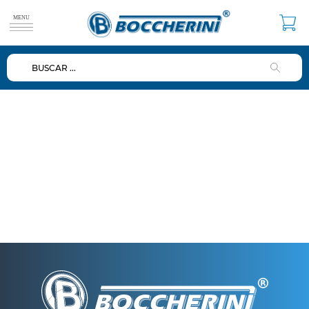
BUSCAR ...
TÉRMINOS MÁS BUSCADOS
1
.
duchas
2
.
mezclador
3
.
repuestos
4
.
ducha
5
.
lavamanos
6
.
dispensador
7
.
diafragma
8
.
baño
9
.
ventosa
10
.
valvulas