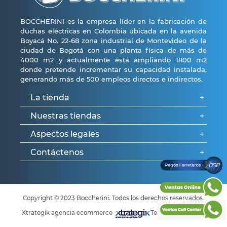
BOCCHERINI es la empresa líder en la fabricación de
duchas eléctricas en Colombia ubicada en la avenida
Boyacá No. 22-68 zona industrial de Montevideo de la
ciudad de Bogotá con una planta física de más de
4000 m2 y actualmente está ampliando 1800 m2
donde pretende incrementar su capacidad instalada,
generando más de 500 empleos directos e indirectos.
La tienda
+
Nuestras tiendas
+
Aspectos legales
+
Tu perfil
¿Quénes somos?
Contáctenos
+
Bogotá
Preguntas frecuentes
Medellín
Políticas de garantía
¿Cómo comprar?
Formulario de contacto
Cali
Política Integral de Gestión
Pagos Ferreteros PSE
Copyright © 2023 Boccherini. Todos los derechos reservados.
Preguntas frecuentes
Política de privacidad
Xtrategik agencia ecommerce
Tecnología