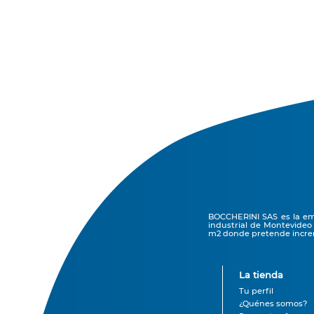
BOCCHERINI SAS es la emp
industrial de Montevideo
m2 donde pretende increm
La tienda
Tu perfil
¿Quénes somos?