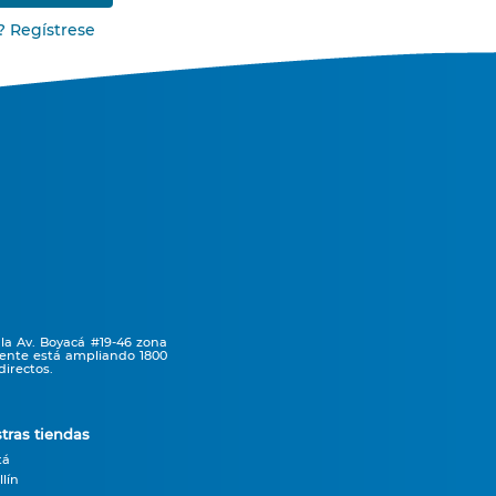
? Regístrese
la Av. Boyacá #19-46 zona
mente está ampliando 1800
irectos.
tras tiendas
tá
lín