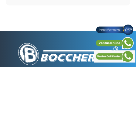
BOCCHERINI es la empresa líder en la fabricación de
duchas eléctricas en Colombia ubicada en la avenida
Boyacá No. 22-68 zona industrial de Montevideo de la
ciudad de Bogotá con una planta física de más de
4000 m2 y actualmente está ampliando 1800 m2
donde pretende incrementar su capacidad instalada,
generando más de 500 empleos directos e indirectos.
La tienda
+
Nuestras tiendas
+