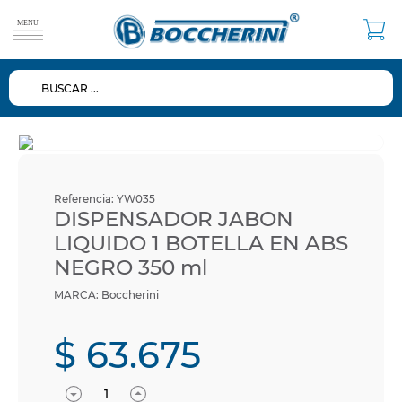
BUSCAR ...
TÉRMINOS MÁS BUSCADOS
1
.
duchas
2
.
mezclador
3
.
repuestos
Referencia
:
YW035
4
.
ducha
DISPENSADOR JABON
LIQUIDO 1 BOTELLA EN ABS
5
.
lavamanos
NEGRO 350 ml
6
.
dispensador
Boccherini
7
.
diafragma
8
.
baño
$
63
.
675
9
.
espejo
10
.
ventosa