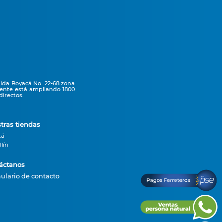
nida Boyacá No. 22-68 zona
mente está ampliando 1800
irectos.
tras tiendas
tá
lín
áctanos
ulario de contacto