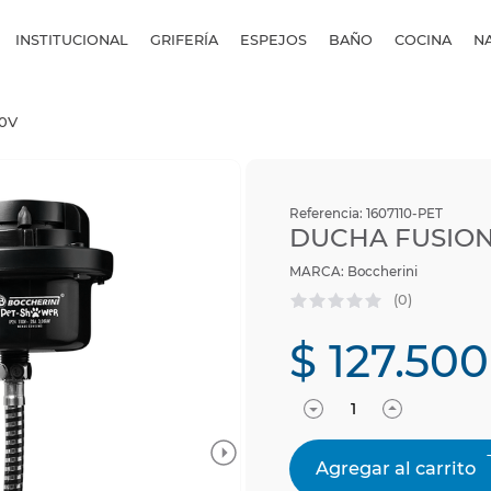
INSTITUCIONAL
GRIFERÍA
ESPEJOS
BAÑO
COCINA
N
0V
Referencia
:
1607110-PET
DUCHA FUSION
Boccherini
(
0
)
$
127
.
500