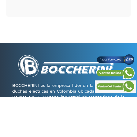
BOCCHERINI es la empresa líder en la fabricación de
duchas eléctricas en Colombia ubicada en la avenida
Boyacá No. 22-68 zona industrial de Montevideo de la
ciudad de Bogotá con una planta física de más de
4000 m2 y actualmente está ampliando 1800 m2
donde pretende incrementar su capacidad instalada,
generando más de 500 empleos directos e indirectos.
La tienda
+