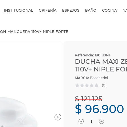
INSTITUCIONAL
GRIFERÍA
ESPEJOS
BAÑO
COCINA
N
ON MANGUERA 110V+ NIPLE FORTE
Referencia
:
1801110NF
DUCHA MAXI 
110V+ NIPLE F
Boccherini
(
0
)
$
121
.
125
$
96
.
900