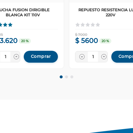
UCHA FUSION DIRIGIBLE
REPUESTO RESISTENCIA L
BLANCA KIT 110V
220V
25
$
7000
33
.
620
$
5600
20 %
20 %
Comprar
Compr