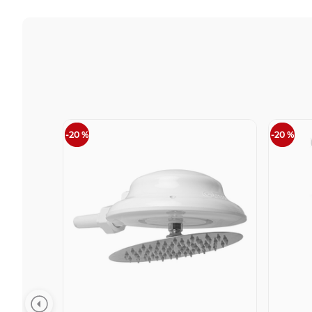
-
20 %
-
20 %