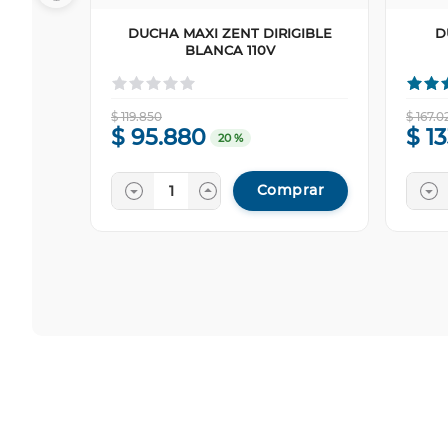
DUCHA MAXI ZENT DIRIGIBLE
D
BLANCA 110V
$
119
.
850
$
167
.
0
$
95
.
880
$
1
20 %
Comprar