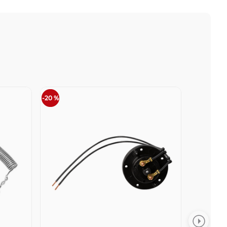
-
20 %