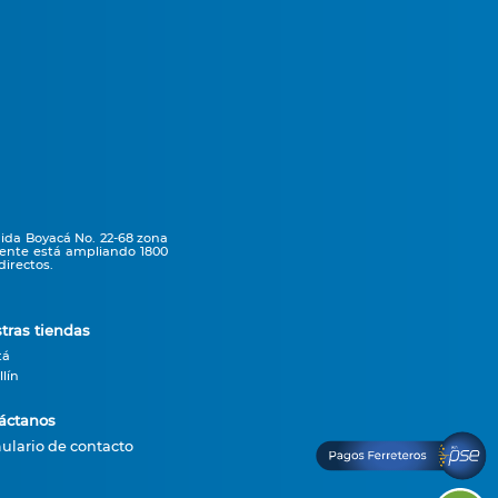
nida Boyacá No. 22-68 zona
mente está ampliando 1800
irectos.
tras tiendas
tá
lín
áctanos
ulario de contacto