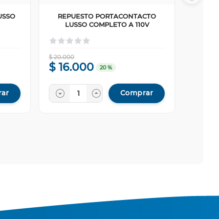
USSO
REPUESTO PORTACONTACTO
LUSSO COMPLETO A 110V
$
20
.
000
$
16
.
000
20 %
ar
Comprar