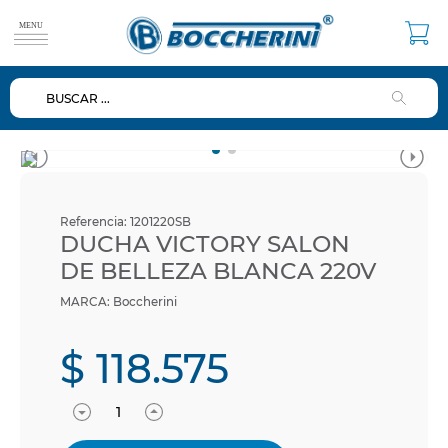
BUSCAR ...
TÉRMINOS MÁS BUSCADOS
1
.
duchas
2
.
mezclador
3
.
repuestos
Referencia
:
1201220SB
4
.
ducha
DUCHA VICTORY SALON
DE BELLEZA BLANCA 220V
5
.
lavamanos
Boccherini
6
.
dispensador
7
.
diafragma
$
118
.
575
8
.
baño
9
.
ventosa
10
.
valvulas