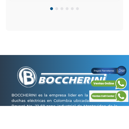
BOCCHERINI es la empresa líder en la fabricación de
duchas eléctricas en Colombia ubicada en la avenida
Boyacá No. 22-68 zona industrial de Montevideo de la
ciudad de Bogotá con una planta física de más de
4000 m2 y actualmente está ampliando 1800 m2
donde pretende incrementar su capacidad instalada,
generando más de 500 empleos directos e indirectos.