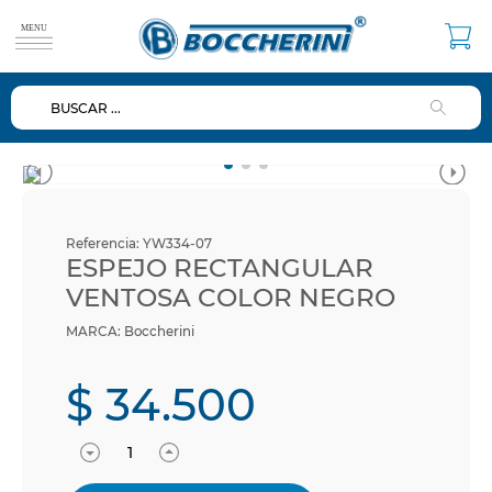
BUSCAR ...
TÉRMINOS MÁS BUSCADOS
1
.
duchas
2
.
mezclador
3
.
repuestos
Referencia
:
YW334-07
4
.
ducha
ESPEJO RECTANGULAR
VENTOSA COLOR NEGRO
5
.
lavamanos
Boccherini
6
.
dispensador
7
.
diafragma
$
34
.
500
8
.
baño
9
.
ventosa
10
.
valvulas