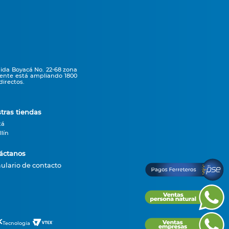
nida Boyacá No. 22-68 zona
mente está ampliando 1800
irectos.
tras tiendas
tá
lín
áctanos
ulario de contacto
Tecnología