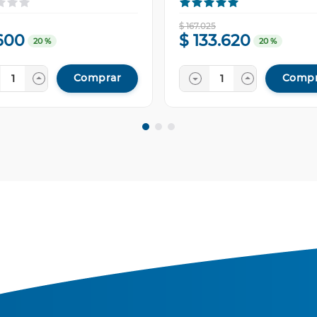
$
167
.
025
600
$
133
.
620
20 %
20 %
Comprar
Compr