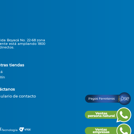
nida Boyacá No. 22-68 zona
mente está ampliando 1800
irectos.
tras tiendas
tá
lín
áctanos
ulario de contacto
Tecnología