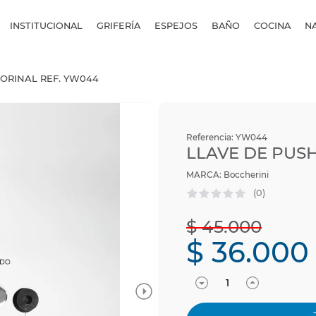
INSTITUCIONAL
GRIFERÍA
ESPEJOS
BAÑO
COCINA
N
 ORINAL REF. YW044
Referencia
:
YW044
LLAVE DE PUS
Boccherini
(
0
)
$
45
.
000
$
36
.
000