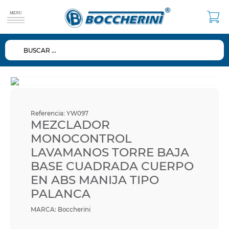
BUSCAR ...
TÉRMINOS MÁS BUSCADOS
1
.
duchas
2
.
mezclador
3
.
repuestos
Referencia
:
YW097
4
.
ducha
MEZCLADOR
MONOCONTROL
5
.
lavamanos
LAVAMANOS TORRE BAJA
6
.
dispensador
BASE CUADRADA CUERPO
7
.
espejo
EN ABS MANIJA TIPO
PALANCA
8
.
diafragma
9
.
baño
Boccherini
10
.
repuesto