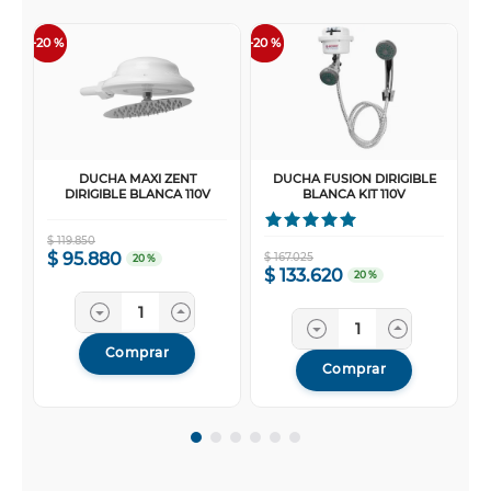
-
20 %
-
20 %
DUCHA MAXI ZENT
DUCHA FUSION DIRIGIBLE
DIRIGIBLE BLANCA 110V
BLANCA KIT 110V
$
119
.
850
$
95
.
880
$
167
.
025
20 %
$
133
.
620
20 %
Comprar
Comprar