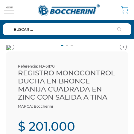
BUSCAR ...
TÉRMINOS MÁS BUSCADOS
1
.
duchas
2
.
mezclador
3
.
repuestos
Referencia
:
FD-6117G
4
.
ducha
REGISTRO MONOCONTROL
DUCHA EN BRONCE
5
.
lavamanos
MANIJA CUADRADA EN
6
.
dispensador
ZINC CON SALIDA A TINA
7
.
diafragma
Boccherini
8
.
baño
$
201
.
000
9
.
ventosa
10
.
valvulas