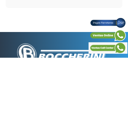
BOCCHERINI es la empresa líder en la fabricación de
duchas eléctricas en Colombia ubicada en la avenida
Boyacá No. 22-68 zona industrial de Montevideo de la
ciudad de Bogotá con una planta física de más de
4000 m2 y actualmente está ampliando 1800 m2
donde pretende incrementar su capacidad instalada,
generando más de 500 empleos directos e indirectos.
La tienda
+
Nuestras tiendas
+