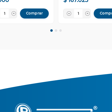
000
$
167
.
025
Comprar
Compr