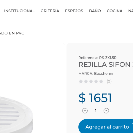
INSTITUCIONAL
GRIFERÍA
ESPEJOS
BAÑO
COCINA
N
TADO EN PVC
Referencia
:
RS-3X1.5R
REJILLA SIFON
Boccherini
(
0
)
$
1651