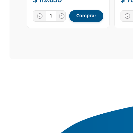
$
119
.
850
$
7
Comprar