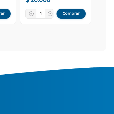
$
20
.
000
ar
Comprar