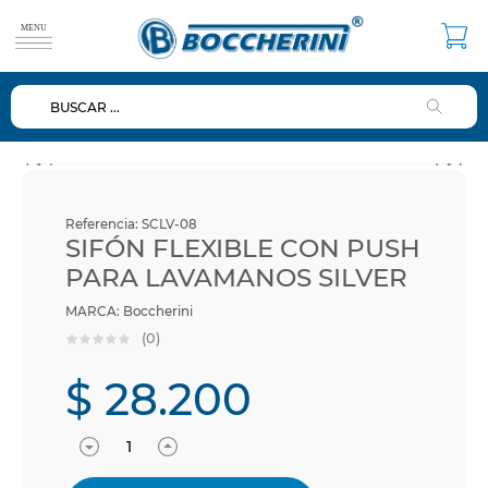
BUSCAR ...
TÉRMINOS MÁS BUSCADOS
1
.
duchas
2
.
mezclador
3
.
ducha
Referencia
:
SCLV-08
SIFÓN FLEXIBLE CON PUSH
4
.
repuestos
PARA LAVAMANOS SILVER
5
.
lavamanos
Boccherini
6
.
dispensador
(
0
)
7
.
diafragma
$
28
.
200
8
.
baño
9
.
ventosa
10
.
lusso