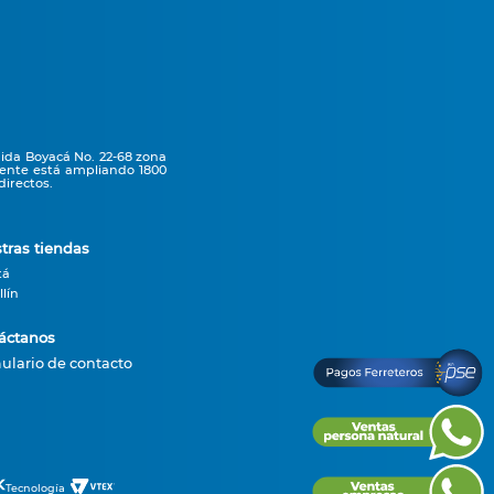
nida Boyacá No. 22-68 zona
mente está ampliando 1800
irectos.
tras tiendas
tá
lín
áctanos
ulario de contacto
Tecnología