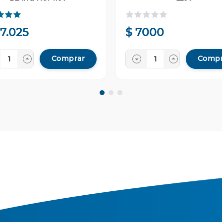
67
.
025
$
7000
Comprar
Compr