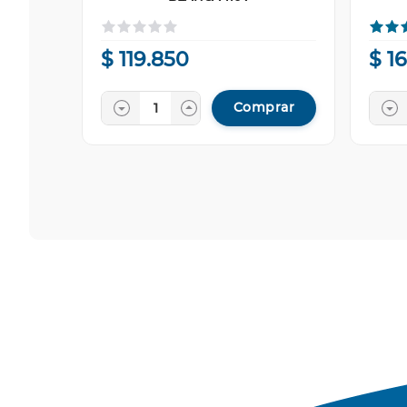
$
119
.
850
$
1
Comprar