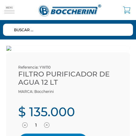
BUSCAR ...
TÉRMINOS MÁS BUSCADOS
1
.
duchas
2
.
mezclador
3
.
repuestos
Referencia
:
YW110
4
.
ducha
FILTRO PURIFICADOR DE
AGUA 12 LT
5
.
lavamanos
Boccherini
6
.
dispensador
7
.
diafragma
$
135
.
000
8
.
baño
9
.
espejo
10
.
ventosa