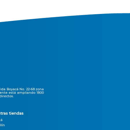
nida Boyacá No. 22-68 zona
mente está ampliando 1800
irectos.
tras tiendas
tá
lín